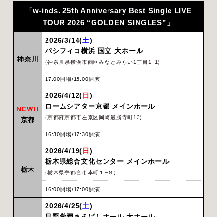
「w-inds. 25th Anniversary Best Single LIVE
TOUR 2026 “GOLDEN SINGLES”」
2026/3/14(
土
)
パシフィコ横浜 国立 大ホール
神奈川
(神奈川県横浜市西区みなとみらい1丁目1−1)
17:00開場/18:00開演
2026/4/12(
日
)
ロームシアター京都 メインホール
NEW!!
(京都府京都市左京区岡崎最勝寺町13)
京都
16:30開場/17:30開演
2026/4/19(
日
)
栃⽊県総合⽂化センター メインホール
栃木
(栃木県宇都宮市本町１−８)
16:00開場/17:00開演
2026/4/25(
土
)
昌賢学園まえばしホール ⼤ホール