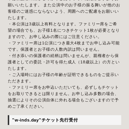
願いいたします。 また公演中のお子様の振る舞いが他のお
客様のご迷惑にならないよう、周囲へのご配慮をお願いい
たします。
・本公演は3歳以上有料となります。ファミリー席をご希
望の場合でも、お子様1名につきチケット1枚が必要となり
ますので、お申し込みの際にはご注意ください。
・ファミリー席は1公演につき最大4枚までお申し込み可能
です。保護者とお子様の人数内訳は問いません。
・付き添いの保護者の続柄は問いませんが、親権者から保
護者としての委託・許可を得た成人（18歳以上）の方とい
たします。
・ご入場時にはお子様の年齢が証明できるものをご提示い
ただきます。
・ファミリー席をお申込いただいても、必ずしもチケット
をお取りできるとは限りません。お申し込み多数の場合、
抽選によりその公演自体に外れる場合もございますので予
めご了承ください。
”w-inds.day”チケット先行受付