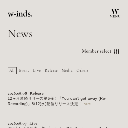
MENU
News
Member select
All
Event
Live
Release
Media
Others
2026.08.08
Release
12ヶ月連続リリース第6弾！「You can't get away (Re-
Recording)」8/12(水)配信リリース決定！
2026.08.07
Live