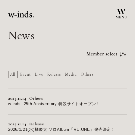
MENU
News
Member select
All
Event
Live
Release
Media
Others
2025.11.14
Others
w-inds. 25th Anniversary 特設サイトオープン！
2025.11.14
Release
2026/1/21(水)橘慶太 ソロAlbum「RE:ONE」発売決定！