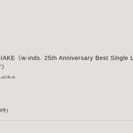
E《w-inds. 25th Anniversary Best Single 
”》
.26
[Wed]
8号)