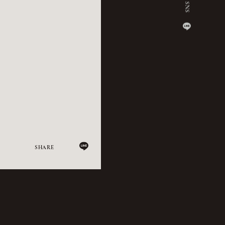
。
SHARE