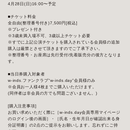
4月28日(日)16:00〜予定
■チケット料金
全自由(整理番号付き)7,500円[税込]
※プレゼント付き
※3歳未満入場不可、3歳以上チケット必要
※すでに上記公演チケットを購入されている会員様の追加
購入は厳禁とさせて頂きますのでご了承下さい。
※整理番号・お座席は先行受付/先着販売分の後方となりま
す。
■当日券購入対象者
w-inds.ファンクラブ“w-inds.day”会員様のみ
※会員お一人様4枚までご購入いただけます。
(同伴者は非会員の方でも問題ございません。)
[購入注意事項]
お買い求めいただく際に［w-inds.day会員専用マイページ
のログイン後の画面］・［氏名・生年月日が確認出来る身
分証明書］の2点のご提示をお願いします。忘れずにご持