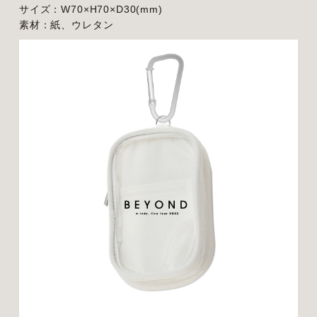
サイズ：W70×H70×D30(mm)
素材：紙、ウレタン