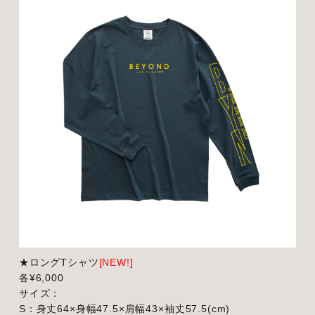
★ロングTシャツ
[NEW!]
各¥6,000
サイズ：
S：身丈64×身幅47.5×肩幅43×袖丈57.5(cm)