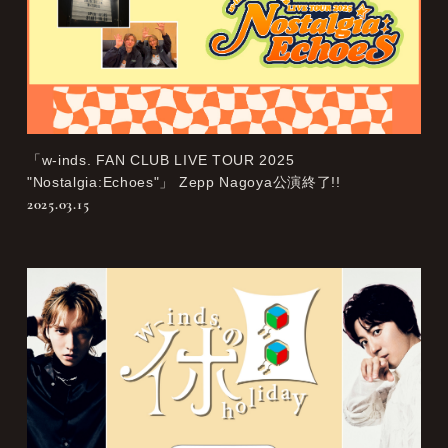
「w-inds. FAN CLUB LIVE TOUR 2025
"Nostalgia:Echoes"」 Zepp Nagoya公演終了!!
2025.03.15