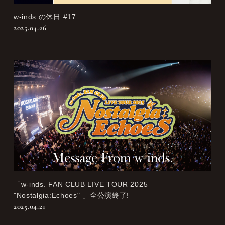
w-inds.の休日 #17
2025.04.26
「w-inds. FAN CLUB LIVE TOUR 2025
"Nostalgia:Echoes" 」全公演終了!
2025.04.21